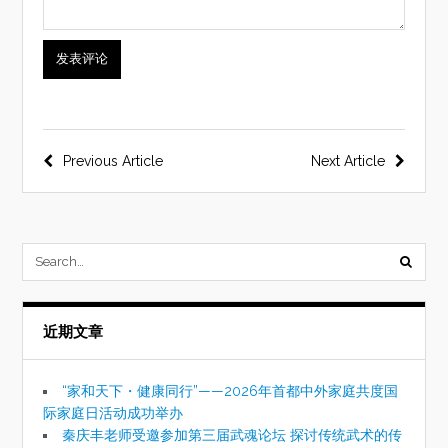
文
Previous Article
Next Article
章
导
航
submi
searc
近期文章
form
“家和天下・健康同行”——2026年首都中外家庭共度国
际家庭日活动成功举办
秦庆丰老师受邀参加第三届武魂论坛 探讨传统武术的传