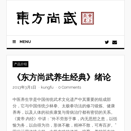
Skip
to
content
MENU
产品介绍
《东方尚武养生经典》绪论
2013年3月1日
·
kungfu
·
0 Comments
中医养生学是中国传统武术文化遗产中其重要的组成部
分，它与中国传统少林拳、太极拳功法的修习锻炼、健康
养寿，以及人体的祛疾康复与骨病治疗都有密切的关系。
《黄帝.内经》中讲：“外不劳形于事，内无思想之患，以恬
愉为务，以自得为功，形体不敝，精神不散，可寿百岁。”