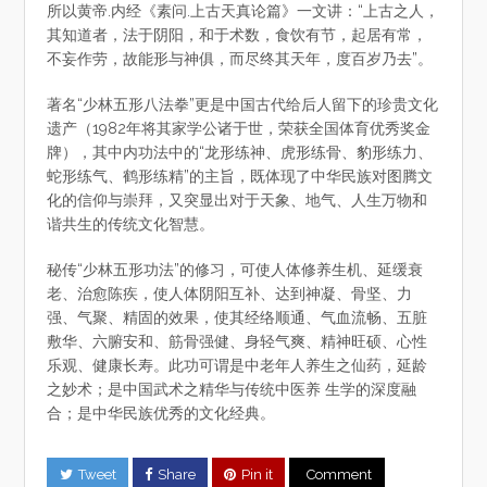
所以黄帝.内经《素问.上古天真论篇》一文讲：“上古之人，
其知道者，法于阴阳，和于术数，食饮有节，起居有常，
不妄作劳，故能形与神俱，而尽终其天年，度百岁乃去”。
著名“少林五形八法拳”更是中国古代给后人留下的珍贵文化
遗产（1982年将其家学公诸于世，荣获全国体育优秀奖金
牌），其中内功法中的“龙形练神、虎形练骨、豹形练力、
蛇形练气、鹤形练精”的主旨，既体现了中华民族对图腾文
化的信仰与崇拜，又突显出对于天象、地气、人生万物和
谐共生的传统文化智慧。
秘传“少林五形功法”的修习，可使人体修养生机、延缓衰
老、治愈陈疾，使人体阴阳互补、达到神凝、骨坚、力
强、气聚、精固的效果，使其经络顺通、气血流畅、五脏
敷华、六腑安和、筋骨强健、身轻气爽、精神旺硕、心性
乐观、健康长寿。此功可谓是中老年人养生之仙药，延龄
之妙术；是中国武术之精华与传统中医养 生学的深度融
合；是中华民族优秀的文化经典。
Tweet
Share
Pin it
Comment