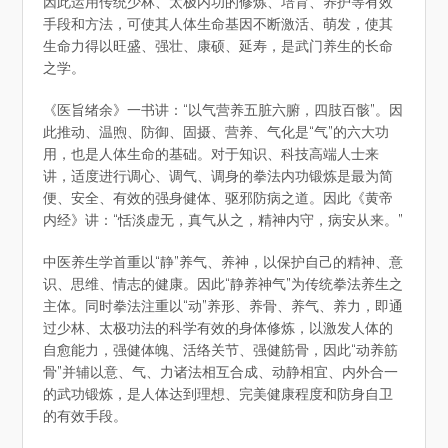
因此运用传统少林、太极内功的修炼、培育、养护等有效
手段和方法，可使其人体生命基因不断激活、萌发，使其
生命力得以旺盛、强壮、康硕、延寿，是武门养生的长命
之学。
《医旨绪余》一书讲：“以气营养五脏六腑，四肢百骸”。因
此推动、温煦、防御、固摄、营养、气化是“气”的六大功
用，也是人体生命的基础。对于知识、科技高端人士来
讲，适度进行调心、调气、调身的拳法内功锻炼是最为简
便、安全、有效的强身健体、驱邪防病之道。因此《黄帝
内经》讲：“恬淡虚无，真气从之，精神内守，病安从来。”
中医养生学首重以“静”养气、养神，以保护自己的精神、意
识、思维、情志的健康。因此“静养神气”为传统拳法养生之
主体。同时拳法注重以“动”养形、养骨、养气、养力，即通
过少林、太极功法的科学有效的身体修炼，以激发人体的
自愈能力，强健体魄、活络关节、强健筋骨，因此“动养筋
骨”并辅以意、气、力诸法相互合成、动静相宜、内外合一
的武功锻炼，是人体达到理想、完美健康程度和防身自卫
的有效手段。