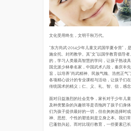
文化受用终生，文明千秋万代。
“东方尚武·2014少年儿童文武国学夏令营”
施全托、封闭教学。其“文”以国学教育倡导者
的，学习人类最高智慧的学问，让孩子熟读具
国北派少林拳名家，中国武术八段，秦庆丰先
旨，以培养“尚武精神、民族气魄、浩然正气”
各项精心设计的专业课程与活动，让孩子们在
传统国术的精义；仁、义、礼、智、信，感念
面对日益激烈的社会竞争，家长对于少年儿童
及种类繁杂的兴趣班等是否拖跨了孩子们身体
们为孩子提供最好的一切，但在匆匆选择时或
神、思想、个性的塑造则是立身之本。我们常
已蓬勃兴起。而对比现行教育，一些要素已长