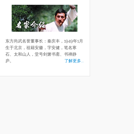
东方尚武名誉董事长：秦庆丰，1949年1月
生于北京，祖籍安徽，字安健，笔名寒
石、太和山人，堂号剑箫书斋、书禅静
庐。
了解更多...