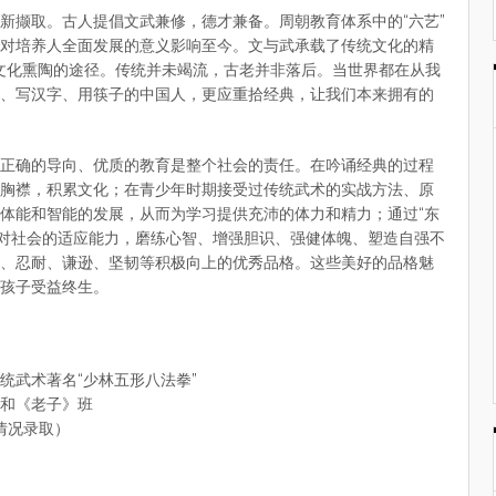
新撷取。古人提倡文武兼修，德才兼备。周朝教育体系中的“六艺”
对培养人全面发展的意义影响至今。文与武承载了传统文化的精
华文化熏陶的途径。传统并未竭流，古老并非落后。当世界都在从我
、写汉字、用筷子的中国人，更应重拾经典，让我们本来拥有的
正确的导向、优质的教育是整个社会的责任。在吟诵经典的过程
胸襟，积累文化；在青少年时期接受过传统武术的实战方法、原
体能和智能的发展，从而为学习提供充沛的体力和精力；通过“东
童对社会的适应能力，磨练心智、增强胆识、强健体魄、塑造自强不
、忍耐、谦逊、坚韧等积极向上的优秀品格。这些美好的品格魅
孩子受益终生。
统武术著名“少林五形八法拳”
和《老子》班
情况录取）