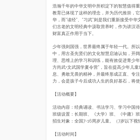
浩瀚千年的中华文明中所积淀下的智慧值得重
教育已体现了这样的理念，并为历代推崇，它
华，而“读经”、“习武”则是我们重新接受中
们古老的文明经典中汲取营养时，作为讲汉语
财富真正作用于当下。
少年强则国强，世界最终属于年轻一代。所以
中，用古圣先贤们的文化智慧启迪认知，开阔
理、思维上的学习和训练，能有效促进青少年
方尚武•文武国学夏令营”，旨在提高少年儿
息、勇敢无畏的精神，并最终形成正直、专注
力，会是孩子今后成功人生的良好基石，将使
【活动概要】
活动内容：经典诵读、书法学习、学习中国传
班级设置：长期班、《大学》班、《中庸》班
招生对象：全国7-16周岁儿童。（7岁以下视
【活动时间】