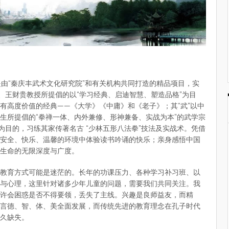
，是由“秦庆丰武术文化研究院”和有关机构共同打造的精品项目，实
、王财贵教授所提倡的以“学习经典、启迪智慧、塑造品格”为目
有高度价值的经典——《大学》《中庸》和《老子》；其“武”以中
生所提倡的“拳禅一体、内外兼修、形神兼备、实战为本”的武学宗
为目的，习练其家传著名古 “少林五形八法拳”技法及实战术。凭借
安全、快乐、温馨的环境中体验读书吟诵的快乐；亲身感悟中国
生命的无限深度与广度。
教育方式可能是迷茫的。长年的功课压力、各种学习补习班、以
与心理，这里针对诸多少年儿童的问题，需要我们共同关注。我
许会困惑是否不得要领，丢失了主线。兴趣是良师益友，而精
言德、智、体、美全面发展，而传统先进的教育理念在孔子时代
久缺失。