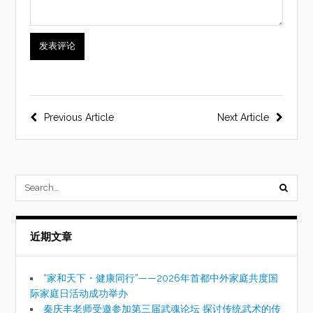
文
Previous Article
Next Article
章
导
航
submi
searc
近期文章
form
“家和天下・健康同行”——2026年首都中外家庭共度国
际家庭日活动成功举办
秦庆丰老师受邀参加第三届武魂论坛 探讨传统武术的传