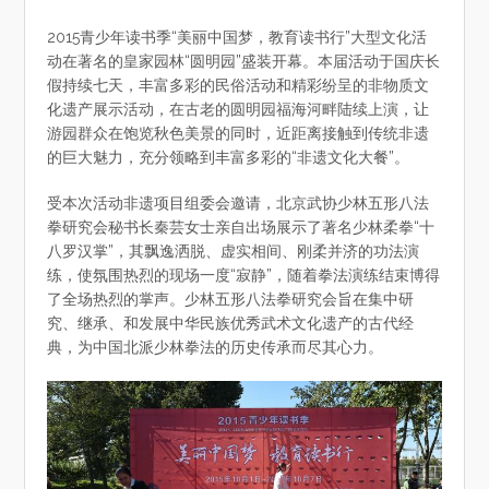
2015青少年读书季“美丽中国梦，教育读书行”大型文化活
动在著名的皇家园林“圆明园”盛装开幕。本届活动于国庆长
假持续七天，丰富多彩的民俗活动和精彩纷呈的非物质文
化遗产展示活动，在古老的圆明园福海河畔陆续上演，让
游园群众在饱览秋色美景的同时，近距离接触到传统非遗
的巨大魅力，充分领略到丰富多彩的“非遗文化大餐”。
受本次活动非遗项目组委会邀请，北京武协少林五形八法
拳研究会秘书长秦芸女士亲自出场展示了著名少林柔拳“十
八罗汉掌”，其飘逸洒脱、虚实相间、刚柔并济的功法演
练，使氛围热烈的现场一度“寂静”，随着拳法演练结束博得
了全场热烈的掌声。少林五形八法拳研究会旨在集中研
究、继承、和发展中华民族优秀武术文化遗产的古代经
典，为中国北派少林拳法的历史传承而尽其心力。