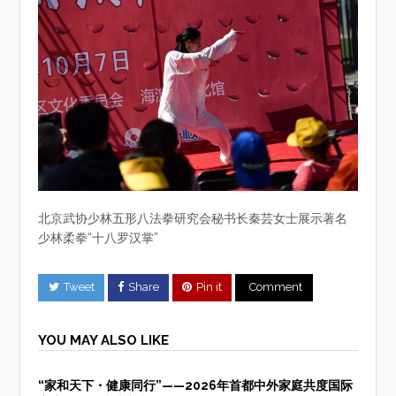
北京武协少林五形八法拳研究会秘书长秦芸女士展示著名
少林柔拳“十八罗汉掌”
Tweet
Share
Pin it
Comment
YOU MAY ALSO LIKE
“家和天下・健康同行”——2026年首都中外家庭共度国际